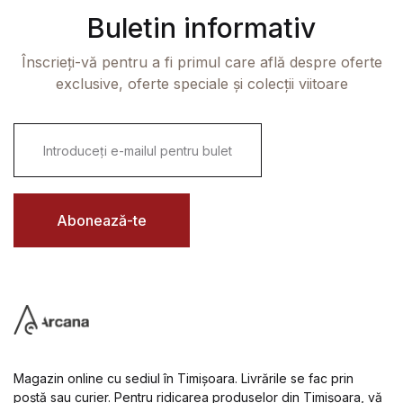
Buletin informativ
Înscrieți-vă pentru a fi primul care află despre oferte
exclusive, oferte speciale și colecții viitoare
E
m
a
i
l
*
Abonează-te
Magazin online cu sediul în Timișoara. Livrările se fac prin
poștă sau curier. Pentru ridicarea produselor din Timișoara, vă