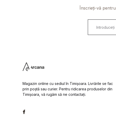
Înscrieți-vă pentru
E
m
a
i
l
*
Magazin online cu sediul în Timișoara. Livrările se fac
prin poștă sau curier. Pentru ridicarea produselor din
Timișoara, vă rugăm să ne contactați.
Facebook