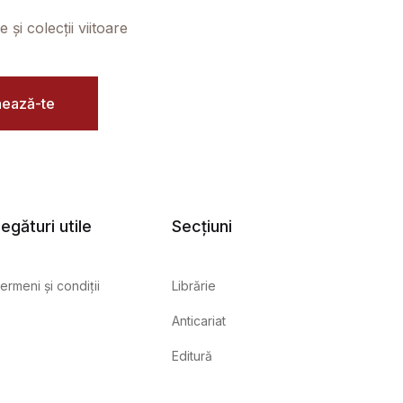
și colecții viitoare
ează-te
egături utile
Secțiuni
ermeni și condiții
Librărie
Anticariat
Editură