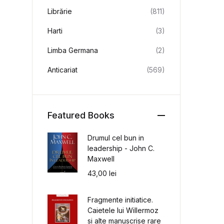
Librărie
(811)
Harti
(3)
Limba Germana
(2)
Anticariat
(569)
Featured Books
Drumul cel bun in
leadership - John C.
Maxwell
43,00
lei
Fragmente initiatice.
Caietele lui Willermoz
si alte manuscrise rare