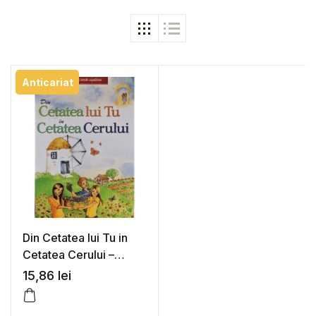
Anticariat
Din Cetatea lui Tu in
Cetatea Cerului –
Mersine Vigopoulou
15,86
lei