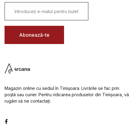
E
m
a
i
l
*
Abonează-te
Magazin online cu sediul în Timișoara. Livrările se fac prin
poștă sau curier. Pentru ridicarea produselor din Timișoara, vă
rugăm să ne contactați.
Facebook