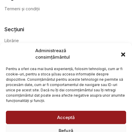
Termeni și condiții
Secțiuni
Librărie
Administrează
Anticariat
consimțământul
Editură
Pentru a oferi cea mai bună experiență, folosim tehnologii, cum ar fi
cookie-uri, pentru a stoca și/sau accesa informațiile despre
dispozitive. Consimțământul pentru aceste tehnologii ne permite să
procesăm date, cum ar fi comportamentul de navigare sau ID-uri
unice pe acest site. Dacă nu îți dai consimțământul sau îți retragi
consimțământul dat poate avea afecte negative asupra unor anumite
funcționalități și funcții.
@ Librăria Arcana. Toate drepturile rezervate. Site creat de
Focalizat
și
Paul Wagner
Acceptă
Refuză