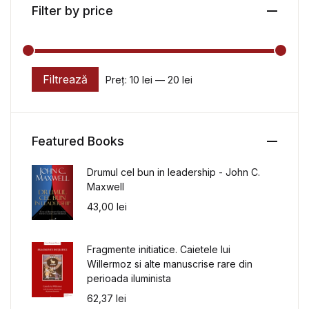
Filter by price
Filtrează
Preț:
10 lei
—
20 lei
Preț minim
Preț maxim
Featured Books
Drumul cel bun in leadership - John C.
Maxwell
43,00
lei
Fragmente initiatice. Caietele lui
Willermoz si alte manuscrise rare din
perioada iluminista
62,37
lei