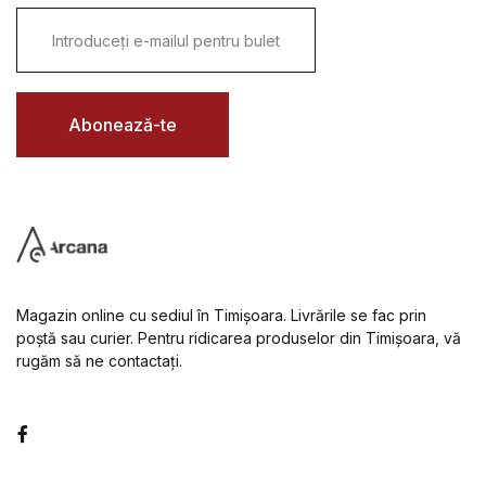
E
m
a
i
l
*
Abonează-te
Magazin online cu sediul în Timișoara. Livrările se fac prin
poștă sau curier. Pentru ridicarea produselor din Timișoara, vă
rugăm să ne contactați.
Facebook