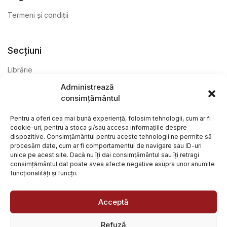
Termeni și condiții
Secțiuni
Librărie
Administrează
Anticariat
consimțământul
Editură
Pentru a oferi cea mai bună experiență, folosim tehnologii, cum ar fi
cookie-uri, pentru a stoca și/sau accesa informațiile despre
dispozitive. Consimțământul pentru aceste tehnologii ne permite să
procesăm date, cum ar fi comportamentul de navigare sau ID-uri
unice pe acest site. Dacă nu îți dai consimțământul sau îți retragi
consimțământul dat poate avea afecte negative asupra unor anumite
funcționalități și funcții.
@ Librăria Arcana. Toate drepturile rezervate. Site creat de
Focalizat
și
Paul Wagner
Acceptă
Refuză