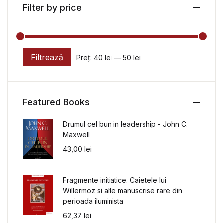
Filter by price
Filtrează
Preț:
40 lei
—
50 lei
Preț minim
Preț maxim
Featured Books
Drumul cel bun in leadership - John C.
Maxwell
43,00
lei
Fragmente initiatice. Caietele lui
Willermoz si alte manuscrise rare din
perioada iluminista
62,37
lei