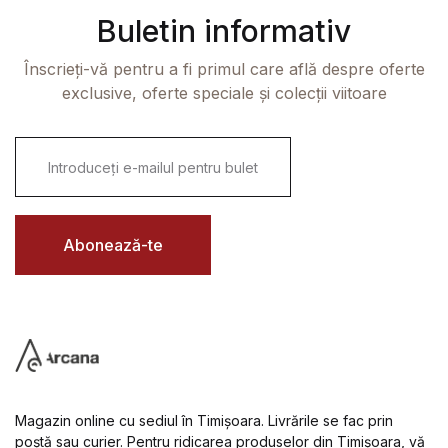
Buletin informativ
Înscrieți-vă pentru a fi primul care află despre oferte
exclusive, oferte speciale și colecții viitoare
E
m
a
i
l
*
Abonează-te
Magazin online cu sediul în Timișoara. Livrările se fac prin
poștă sau curier. Pentru ridicarea produselor din Timișoara, vă