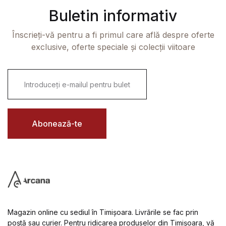
Buletin informativ
Înscrieți-vă pentru a fi primul care află despre oferte
exclusive, oferte speciale și colecții viitoare
E
m
a
i
l
*
Abonează-te
Magazin online cu sediul în Timișoara. Livrările se fac prin
poștă sau curier. Pentru ridicarea produselor din Timișoara, vă