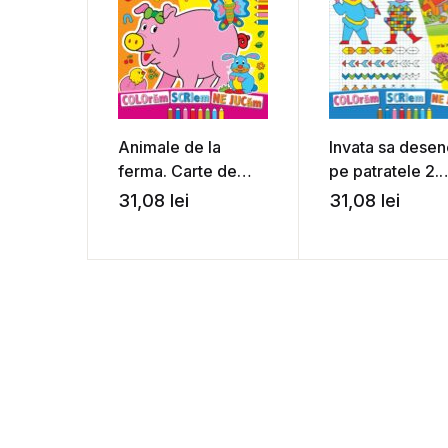
Animale de la
Invata sa desen
ferma. Carte de
pe patratele 2.
colorat
Carte de colora
31,08
lei
31,08
lei