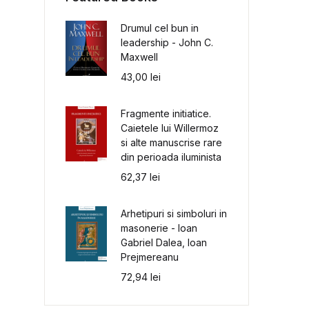
Drumul cel bun in
leadership - John C.
Maxwell
43,00
lei
Fragmente initiatice.
Caietele lui Willermoz
si alte manuscrise rare
din perioada iluminista
62,37
lei
Arhetipuri si simboluri in
masonerie - Ioan
Gabriel Dalea, Ioan
Prejmereanu
72,94
lei