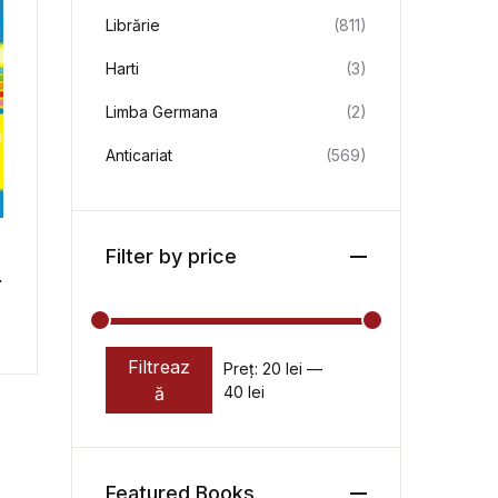
Librărie
(811)
Harti
(3)
Limba Germana
(2)
Anticariat
(569)
Filter by price
Filtreaz
Preț:
20 lei
—
Preț minim
Preț maxim
ă
40 lei
Featured Books