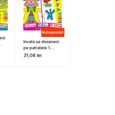
Indisponibil
ezi
Invata sa desenezi
pe patratele 1.
t
Carte de colorat
31,08
lei