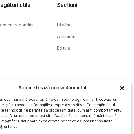
egături utile
Secțiuni
ermeni și condiții
Librărie
Anticariat
Editură
Administrează consimțământul
eri cea mai bună experiență, folosim tehnologii, cum ar fi cookie-uri,
oca și/sau accesa informațiile despre dispozitive. Consimțământul
te tehnologii ne permite să procesăm date, cum ar fi comportamentul
sau ID-uri unice pe acest site. Dacă nu îți dai consimțământul sau îți
simțământul dat poate avea afecte negative asupra unor anumite
ți și funcții.