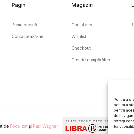
Pagini
Magazin
L
Prima pagină
Contul meu
T
Contactează-ne
Wishlist
Checkout
Coș de cumpărături
Pentru a of
pentru a st
pentru aces
de navigare 
retragi con
eat de
Focalizat
și
Paul Wagner
funcționalită