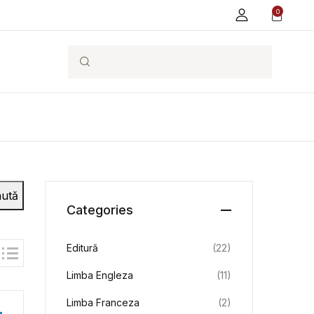
0
Search
ută
Categories
Editură
(22)
Limba Engleza
(11)
Limba Franceza
(2)