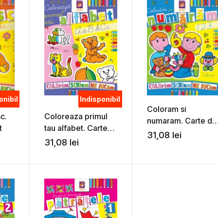
onibil
Indisponibil
Coloram si
c.
Coloreaza primul
numaram. Carte de
t
tau alfabet. Carte
colorat
31,08
lei
de colorat
31,08
lei