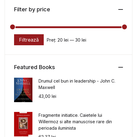
Filter by price
Filtrează
Preț:
20 lei
—
30 lei
Preț minim
Preț maxim
Featured Books
Drumul cel bun in leadership - John C.
Maxwell
43,00
lei
Fragmente initiatice. Caietele lui
Willermoz si alte manuscrise rare din
perioada iluminista
62,37
lei