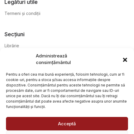
Legături utile
Termeni și condiții
Secțiuni
Librărie
Administrează
Anticariat
consimțământul
Editură
Pentru a oferi cea mai bună experiență, folosim tehnologii, cum ar fi
cookie-uri, pentru a stoca și/sau accesa informațiile despre
dispozitive. Consimțământul pentru aceste tehnologii ne permite să
procesăm date, cum ar fi comportamentul de navigare sau ID-uri
unice pe acest site. Dacă nu îți dai consimțământul sau îți retragi
consimțământul dat poate avea afecte negative asupra unor anumite
funcționalități și funcții.
@ Librăria Arcana. Toate drepturile rezervate. Site creat de
Focalizat
și
Paul Wagner
Acceptă