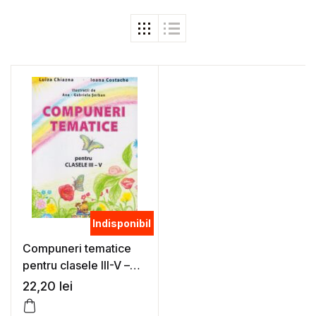
Indisponibil
Compuneri tematice
pentru clasele III-V –
Luiza Chiazna, Ioana
22,20
lei
Costache