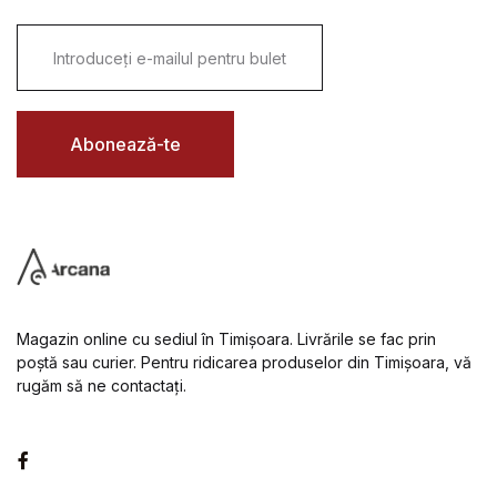
E
m
a
i
l
*
Abonează-te
Magazin online cu sediul în Timișoara. Livrările se fac prin
poștă sau curier. Pentru ridicarea produselor din Timișoara, vă
rugăm să ne contactați.
Facebook