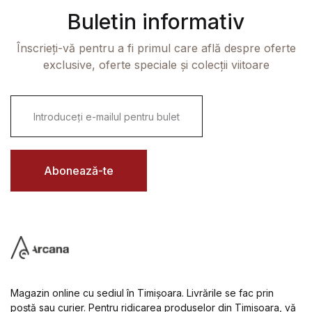
Buletin informativ
Înscrieți-vă pentru a fi primul care află despre oferte
exclusive, oferte speciale și colecții viitoare
E
m
a
i
l
*
Abonează-te
Magazin online cu sediul în Timișoara. Livrările se fac prin
poștă sau curier. Pentru ridicarea produselor din Timișoara, vă