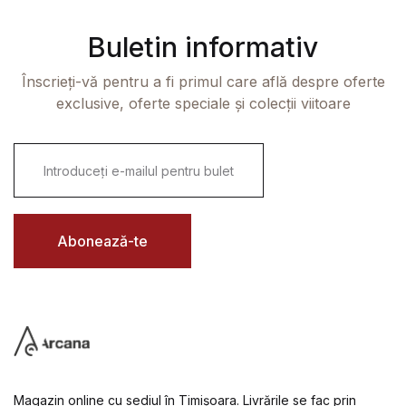
Buletin informativ
Înscrieți-vă pentru a fi primul care află despre oferte
exclusive, oferte speciale și colecții viitoare
E
m
a
i
l
*
Abonează-te
Magazin online cu sediul în Timișoara. Livrările se fac prin