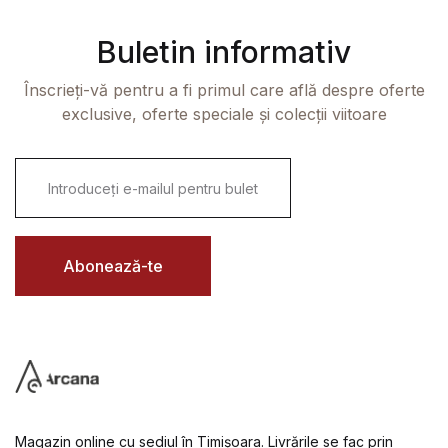
Buletin informativ
Înscrieți-vă pentru a fi primul care află despre oferte
exclusive, oferte speciale și colecții viitoare
E
m
a
i
l
*
Abonează-te
Magazin online cu sediul în Timișoara. Livrările se fac prin