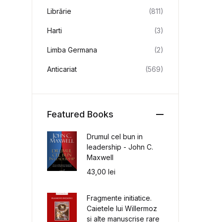
Librărie
(811)
Harti
(3)
Limba Germana
(2)
Anticariat
(569)
Featured Books
Drumul cel bun in
leadership - John C.
Maxwell
43,00
lei
Fragmente initiatice.
Caietele lui Willermoz
si alte manuscrise rare