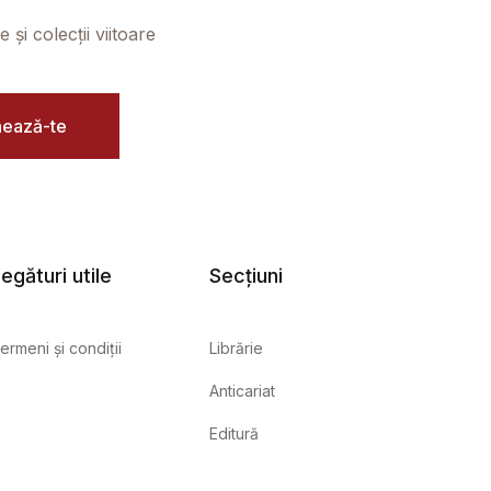
și colecții viitoare
ează-te
egături utile
Secțiuni
ermeni și condiții
Librărie
Anticariat
Editură