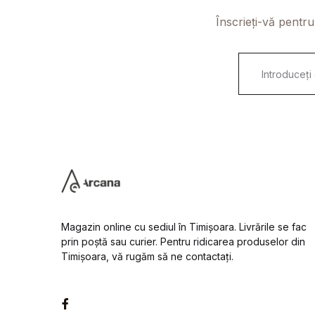
Înscrieți-vă pentru
E
m
a
i
l
*
Magazin online cu sediul în Timișoara. Livrările se fac
prin poștă sau curier. Pentru ridicarea produselor din
Timișoara, vă rugăm să ne contactați.
Facebook