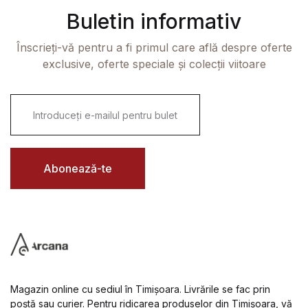
Buletin informativ
Înscrieți-vă pentru a fi primul care află despre oferte
exclusive, oferte speciale și colecții viitoare
E
m
a
i
l
*
Abonează-te
Magazin online cu sediul în Timișoara. Livrările se fac prin
poștă sau curier. Pentru ridicarea produselor din Timișoara, vă