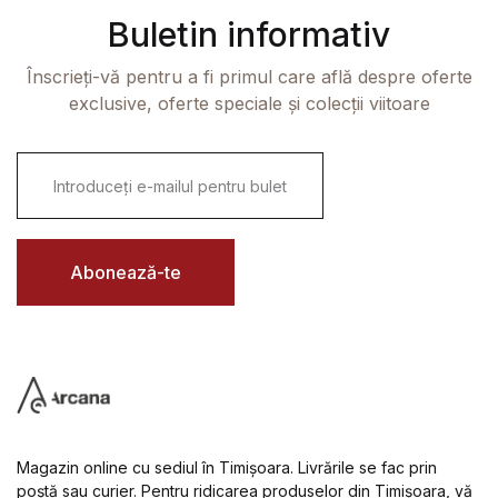
Buletin informativ
Înscrieți-vă pentru a fi primul care află despre oferte
exclusive, oferte speciale și colecții viitoare
E
m
a
i
l
*
Abonează-te
Magazin online cu sediul în Timișoara. Livrările se fac prin
poștă sau curier. Pentru ridicarea produselor din Timișoara, vă