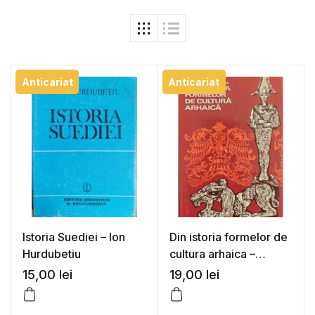
Anticariat
Anticariat
Istoria Suediei – Ion
Din istoria formelor de
Hurdubetiu
cultura arhaica –
George Musu
15,00
lei
19,00
lei