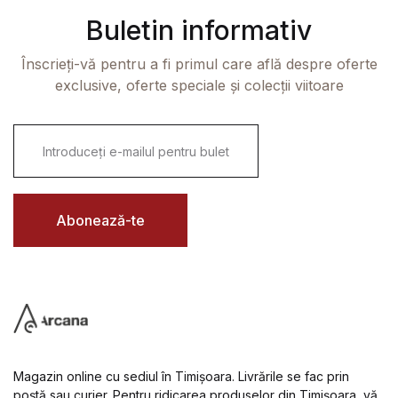
Buletin informativ
Înscrieți-vă pentru a fi primul care află despre oferte
exclusive, oferte speciale și colecții viitoare
E
m
a
i
l
*
Abonează-te
Magazin online cu sediul în Timișoara. Livrările se fac prin
poștă sau curier. Pentru ridicarea produselor din Timișoara, vă