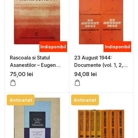
Indisponibil
Indisponibil
Rascoala si Statul
23 August 1944:
Asanestilor – Eugen
Documente (vol. 1, 2,
Stanescu (coord.)
3, 4) – Ion Ardeleanu,
75,00
lei
94,08
lei
Vasile Arimia, Mircea
Musat (coord.)
Anticariat
Anticariat