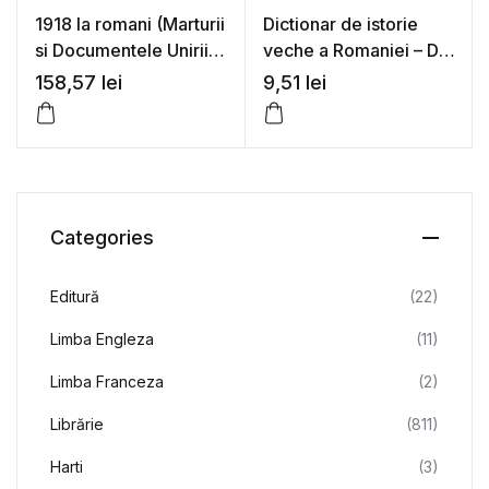
1918 la romani (Marturii
Dictionar de istorie
si Documentele Unirii),
veche a Romaniei – D.
vol. 1 – 4 – Colectiv de
M. Pippidi (coord.)
158,57
lei
9,51
lei
autori
Categories
Editură
(22)
Limba Engleza
(11)
Limba Franceza
(2)
Librărie
(811)
Harti
(3)