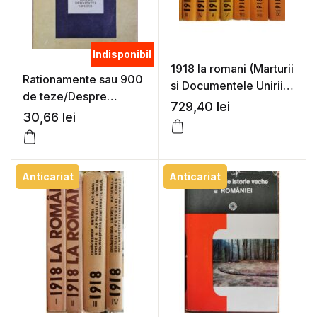
Indisponibil
1918 la romani (Marturii
Rationamente sau 900
si Documentele Unirii),
de teze/Despre
vol. 1 – 10 – Colectiv de
729,40
lei
demnitatea omului –
30,66
lei
autori
Giovanni Pico della
Mirandola
Anticariat
Anticariat