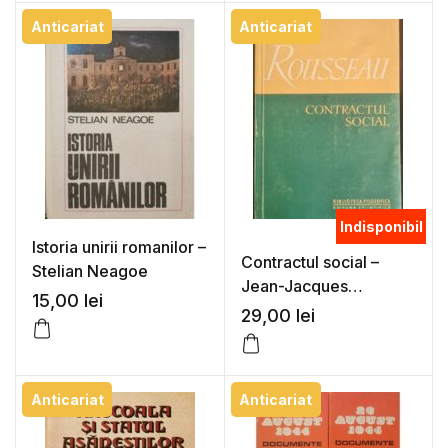
Anticariat
Anticariat
Indisponibil
Istoria unirii romanilor –
Contractul social –
Stelian Neagoe
Jean-Jacques
15,00
lei
Rousseau
29,00
lei
Anticariat
Anticariat