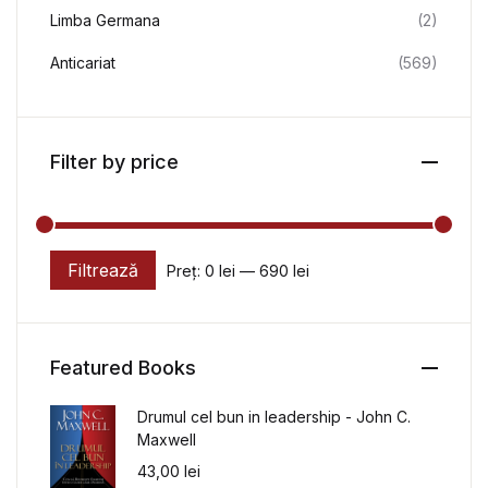
Limba Germana
(2)
Anticariat
(569)
Filter by price
Filtrează
Preț:
0 lei
—
690 lei
Preț minim
Preț maxim
Featured Books
Drumul cel bun in leadership - John C.
Maxwell
43,00
lei