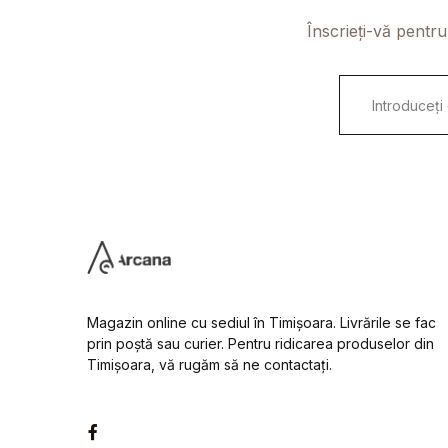
Înscrieți-vă pentru
E
m
a
i
l
*
Magazin online cu sediul în Timișoara. Livrările se fac
prin poștă sau curier. Pentru ridicarea produselor din
Timișoara, vă rugăm să ne contactați.
Facebook