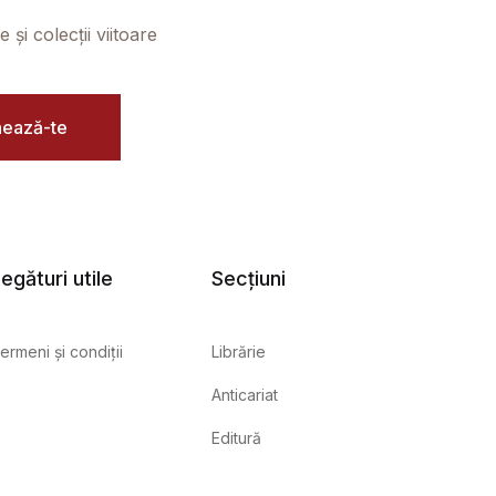
și colecții viitoare
ează-te
egături utile
Secțiuni
ermeni și condiții
Librărie
Anticariat
Editură