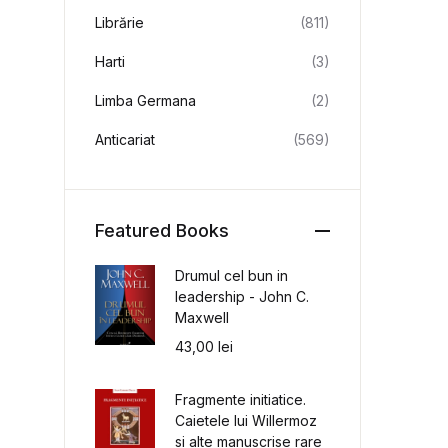
Librărie
(811)
Harti
(3)
Limba Germana
(2)
Anticariat
(569)
Featured Books
Drumul cel bun in
leadership - John C.
Maxwell
43,00
lei
Fragmente initiatice.
Caietele lui Willermoz
si alte manuscrise rare