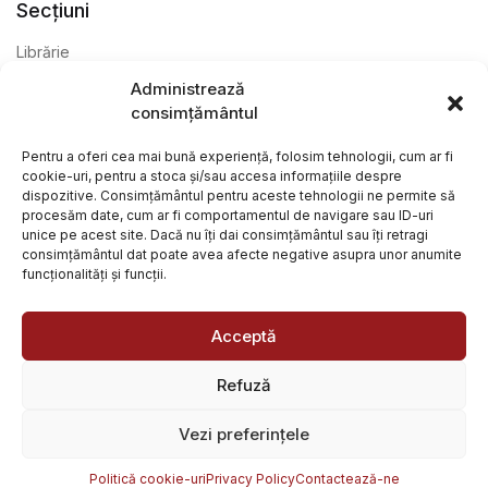
Secțiuni
Librărie
Administrează
Anticariat
consimțământul
Editură
Pentru a oferi cea mai bună experiență, folosim tehnologii, cum ar fi
cookie-uri, pentru a stoca și/sau accesa informațiile despre
dispozitive. Consimțământul pentru aceste tehnologii ne permite să
procesăm date, cum ar fi comportamentul de navigare sau ID-uri
unice pe acest site. Dacă nu îți dai consimțământul sau îți retragi
consimțământul dat poate avea afecte negative asupra unor anumite
funcționalități și funcții.
@ Librăria Arcana. Toate drepturile rezervate. Site creat de
Focalizat
și
Paul Wagner
Acceptă
Refuză
Vezi preferințele
Politică cookie-uri
Privacy Policy
Contactează-ne