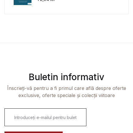
Buletin informativ
Înscrieți-vă pentru a fi primul care află despre oferte
exclusive, oferte speciale și colecții viitoare
E
m
a
i