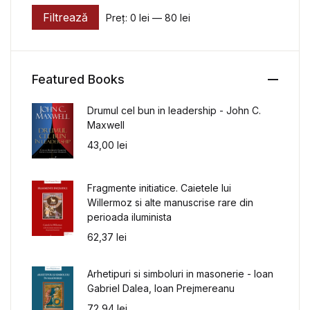
Filtrează
Preț:
0 lei
—
80 lei
Preț minim
Preț maxim
Featured Books
Drumul cel bun in leadership - John C.
Maxwell
43,00
lei
Fragmente initiatice. Caietele lui
Willermoz si alte manuscrise rare din
perioada iluminista
62,37
lei
Arhetipuri si simboluri in masonerie - Ioan
Gabriel Dalea, Ioan Prejmereanu
72,94
lei