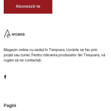
l
*
Abonează-te
Magazin online cu sediul în Timișoara. Livrările se fac prin
poștă sau curier. Pentru ridicarea produselor din Timișoara, vă
rugăm să ne contactați.
Facebook
Pagini