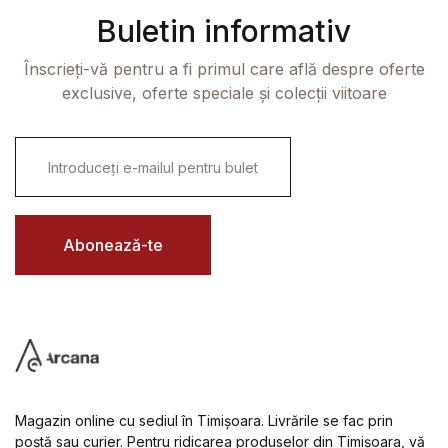
Buletin informativ
Înscrieți-vă pentru a fi primul care află despre oferte
exclusive, oferte speciale și colecții viitoare
E
m
a
i
l
*
Abonează-te
Magazin online cu sediul în Timișoara. Livrările se fac prin
poștă sau curier. Pentru ridicarea produselor din Timișoara, vă