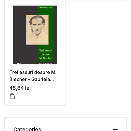
Trei eseuri despre M.
Blecher – Gabriela
Glavan
48,84
lei
Categories