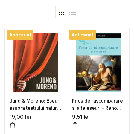
Anticariat
Anticariat
Jung & Moreno: Eseuri
Frica de rascumparare
asupra teatrului naturii
si alte eseuri – Reno
umane – Craig E.
Russell
19,00
lei
9,51
lei
Stephenson