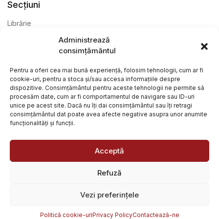
Secțiuni
Librărie
Administrează
Anticariat
consimțământul
Editură
Pentru a oferi cea mai bună experiență, folosim tehnologii, cum ar fi
cookie-uri, pentru a stoca și/sau accesa informațiile despre
dispozitive. Consimțământul pentru aceste tehnologii ne permite să
procesăm date, cum ar fi comportamentul de navigare sau ID-uri
unice pe acest site. Dacă nu îți dai consimțământul sau îți retragi
consimțământul dat poate avea afecte negative asupra unor anumite
funcționalități și funcții.
@ Librăria Arcana. Toate drepturile rezervate. Site creat de
Focalizat
și
Paul Wagner
Acceptă
Refuză
Vezi preferințele
Politică cookie-uri
Privacy Policy
Contactează-ne