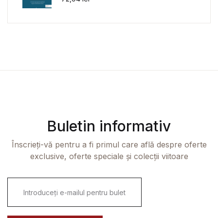
Buletin informativ
Înscrieți-vă pentru a fi primul care află despre oferte
exclusive, oferte speciale și colecții viitoare
E
m
a
i