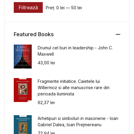
Filtrează
Preț:
0 lei
—
50 lei
Preț minim
Preț maxim
Featured Books
Drumul cel bun in leadership - John C.
Maxwell
43,00
lei
Fragmente initiatice. Caietele lui
Willermoz si alte manuscrise rare din
perioada iluminista
62,37
lei
Arhetipuri si simboluri in masonerie - Ioan
Gabriel Dalea, Ioan Prejmereanu
72,94
lei