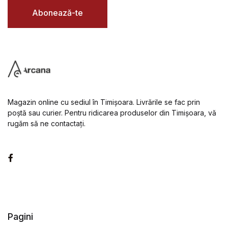
l
*
Abonează-te
Magazin online cu sediul în Timișoara. Livrările se fac prin
poștă sau curier. Pentru ridicarea produselor din Timișoara, vă
rugăm să ne contactați.
Facebook
Pagini