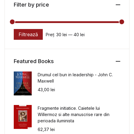
Filter by price
Filtrează
Preț:
30 lei
—
40 lei
Preț minim
Preț maxim
Featured Books
Drumul cel bun in leadership - John C.
Maxwell
43,00
lei
Fragmente initiatice. Caietele lui
Willermoz si alte manuscrise rare din
perioada iluminista
62,37
lei