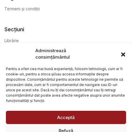
Termeni și condiții
Secțiuni
Librărie
Administrează
Anticariat
consimțământul
Editură
Pentru a oferi cea mai bună experiență, folosim tehnologii, cum ar fi
cookie-uri, pentru a stoca și/sau accesa informațiile despre
dispozitive. Consimțământul pentru aceste tehnologii ne permite să
procesăm date, cum ar fi comportamentul de navigare sau ID-uri
unice pe acest site. Dacă nu îți dai consimțământul sau îți retragi
consimțământul dat poate avea afecte negative asupra unor anumite
funcționalități și funcții.
@ Librăria Arcana. Toate drepturile rezervate. Site creat de
Focalizat
și
Paul Wagner
Acceptă
Refuză