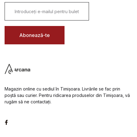
E
m
a
i
l
*
Abonează-te
Magazin online cu sediul în Timișoara. Livrările se fac prin
poștă sau curier. Pentru ridicarea produselor din Timișoara, vă
rugăm să ne contactați.
Facebook