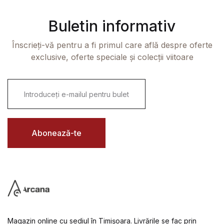
Buletin informativ
Înscrieți-vă pentru a fi primul care află despre oferte
exclusive, oferte speciale și colecții viitoare
E
m
a
i
l
*
Abonează-te
Magazin online cu sediul în Timișoara. Livrările se fac prin