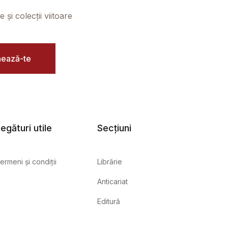
și colecții viitoare
ează-te
egături utile
Secțiuni
ermeni și condiții
Librărie
Anticariat
Editură