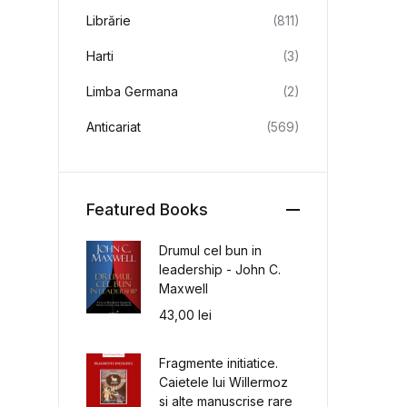
Librărie
(811)
Harti
(3)
Limba Germana
(2)
Anticariat
(569)
Featured Books
Drumul cel bun in
leadership - John C.
Maxwell
43,00
lei
Fragmente initiatice.
Caietele lui Willermoz
si alte manuscrise rare