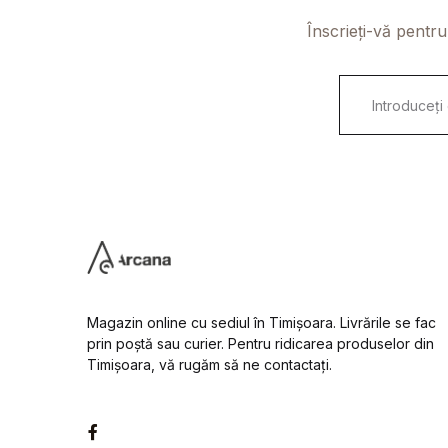
Înscrieți-vă pentru
E
m
a
i
l
*
Magazin online cu sediul în Timișoara. Livrările se fac
prin poștă sau curier. Pentru ridicarea produselor din
Timișoara, vă rugăm să ne contactați.
Facebook