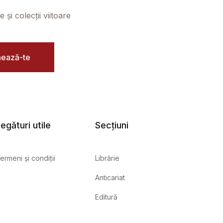
și colecții viitoare
ează-te
egături utile
Secțiuni
ermeni și condiții
Librărie
Anticariat
Editură