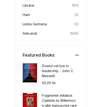
Librărie
(811)
Harti
(3)
Limba Germana
(2)
Anticariat
(569)
Featured Books
Drumul cel bun in
leadership - John C.
Maxwell
43,00
lei
Fragmente initiatice.
Caietele lui Willermoz
si alte manuscrise rare