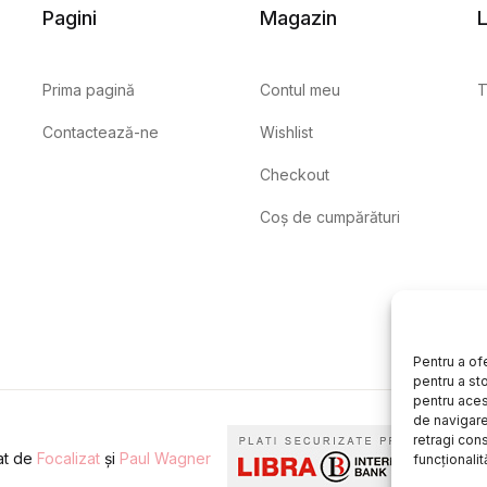
Pagini
Magazin
L
Prima pagină
Contul meu
T
Contactează-ne
Wishlist
Checkout
Coș de cumpărături
Pentru a of
pentru a st
pentru aces
de navigare 
retragi con
eat de
Focalizat
și
Paul Wagner
funcționalită