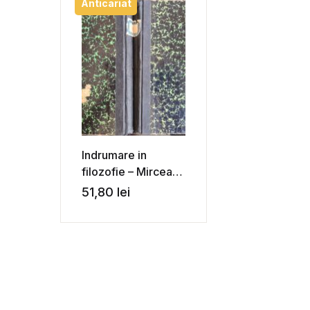
Anticariat
Indrumare in
filozofie – Mircea
Florian
51,80
lei