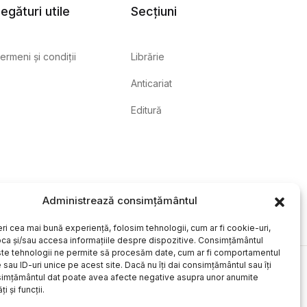
egături utile
Secțiuni
ermeni și condiții
Librărie
Anticariat
Editură
Administrează consimțământul
eri cea mai bună experiență, folosim tehnologii, cum ar fi cookie-uri,
oca și/sau accesa informațiile despre dispozitive. Consimțământul
te tehnologii ne permite să procesăm date, cum ar fi comportamentul
sau ID-uri unice pe acest site. Dacă nu îți dai consimțământul sau îți
simțământul dat poate avea afecte negative asupra unor anumite
ți și funcții.