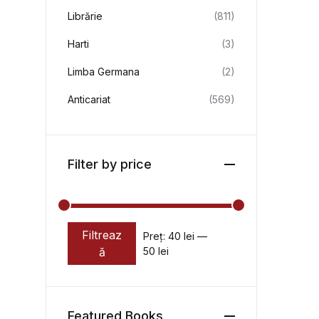
Librărie
(811)
Harti
(3)
Limba Germana
(2)
Anticariat
(569)
Filter by price
Filtreaz
Preț:
40 lei
—
Preț minim
Preț maxim
ă
50 lei
Featured Books