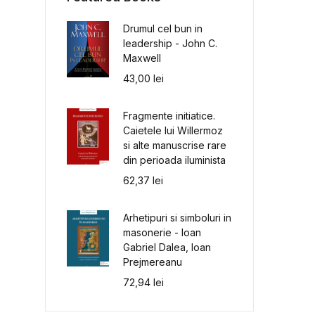
Drumul cel bun in
leadership - John C.
Maxwell
43,00
lei
Fragmente initiatice.
Caietele lui Willermoz
si alte manuscrise rare
din perioada iluminista
62,37
lei
Arhetipuri si simboluri in
masonerie - Ioan
Gabriel Dalea, Ioan
Prejmereanu
72,94
lei