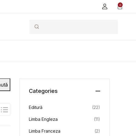
0
Search
ută
Categories
Editură
(22)
Limba Engleza
(11)
Limba Franceza
(2)