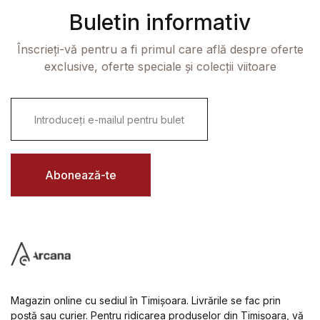
Buletin informativ
Înscrieți-vă pentru a fi primul care află despre oferte
exclusive, oferte speciale și colecții viitoare
E
m
a
i
l
*
Abonează-te
Magazin online cu sediul în Timișoara. Livrările se fac prin
poștă sau curier. Pentru ridicarea produselor din Timișoara, vă