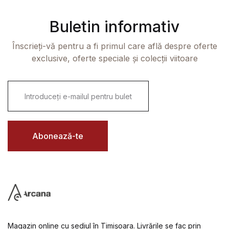
Buletin informativ
Înscrieți-vă pentru a fi primul care află despre oferte
exclusive, oferte speciale și colecții viitoare
E
m
a
i
l
*
Abonează-te
Magazin online cu sediul în Timișoara. Livrările se fac prin