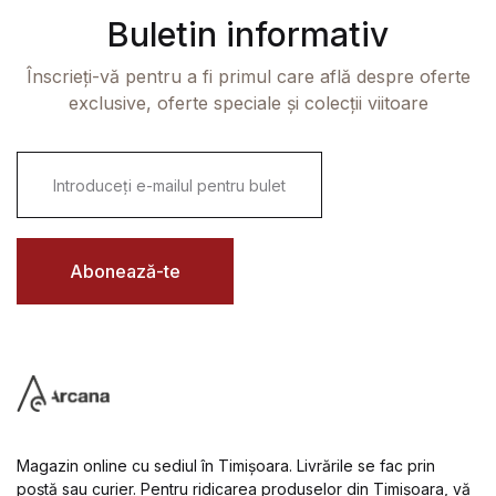
Buletin informativ
Înscrieți-vă pentru a fi primul care află despre oferte
exclusive, oferte speciale și colecții viitoare
E
m
a
i
l
*
Abonează-te
Magazin online cu sediul în Timișoara. Livrările se fac prin
poștă sau curier. Pentru ridicarea produselor din Timișoara, vă