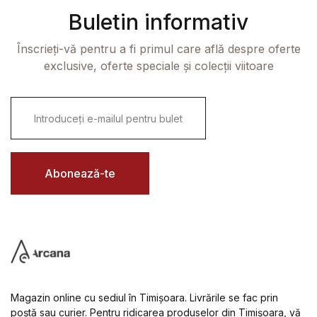
Buletin informativ
Înscrieți-vă pentru a fi primul care află despre oferte
exclusive, oferte speciale și colecții viitoare
E
m
a
i
l
*
Abonează-te
Magazin online cu sediul în Timișoara. Livrările se fac prin
poștă sau curier. Pentru ridicarea produselor din Timișoara, vă