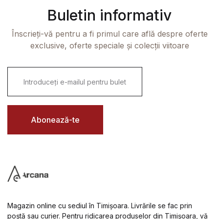
Buletin informativ
Înscrieți-vă pentru a fi primul care află despre oferte
exclusive, oferte speciale și colecții viitoare
E
m
a
i
l
*
Abonează-te
Magazin online cu sediul în Timișoara. Livrările se fac prin
poștă sau curier. Pentru ridicarea produselor din Timișoara, vă