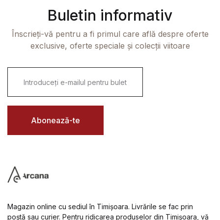
Buletin informativ
Înscrieți-vă pentru a fi primul care află despre oferte
exclusive, oferte speciale și colecții viitoare
E
m
a
i
l
*
Abonează-te
Magazin online cu sediul în Timișoara. Livrările se fac prin
poștă sau curier. Pentru ridicarea produselor din Timișoara, vă