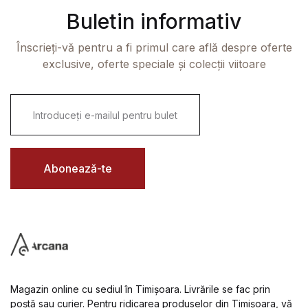
Buletin informativ
Înscrieți-vă pentru a fi primul care află despre oferte
exclusive, oferte speciale și colecții viitoare
E
m
a
i
l
*
Abonează-te
Magazin online cu sediul în Timișoara. Livrările se fac prin
poștă sau curier. Pentru ridicarea produselor din Timișoara, vă