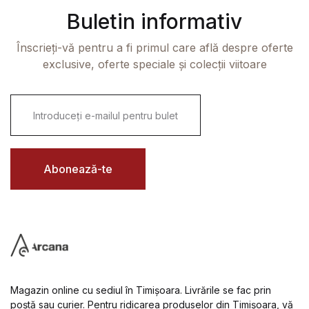
Buletin informativ
Înscrieți-vă pentru a fi primul care află despre oferte
exclusive, oferte speciale și colecții viitoare
E
m
a
i
l
*
Abonează-te
Magazin online cu sediul în Timișoara. Livrările se fac prin
poștă sau curier. Pentru ridicarea produselor din Timișoara, vă