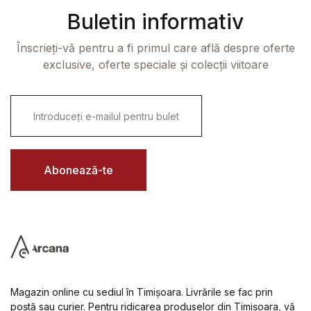
Buletin informativ
Înscrieți-vă pentru a fi primul care află despre oferte
exclusive, oferte speciale și colecții viitoare
E
m
a
i
l
*
Abonează-te
Magazin online cu sediul în Timișoara. Livrările se fac prin
poștă sau curier. Pentru ridicarea produselor din Timișoara, vă