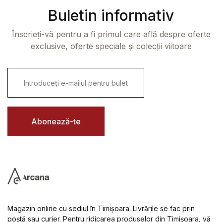
Buletin informativ
Înscrieți-vă pentru a fi primul care află despre oferte
exclusive, oferte speciale și colecții viitoare
E
m
a
i
l
*
Abonează-te
Magazin online cu sediul în Timișoara. Livrările se fac prin
poștă sau curier. Pentru ridicarea produselor din Timișoara, vă