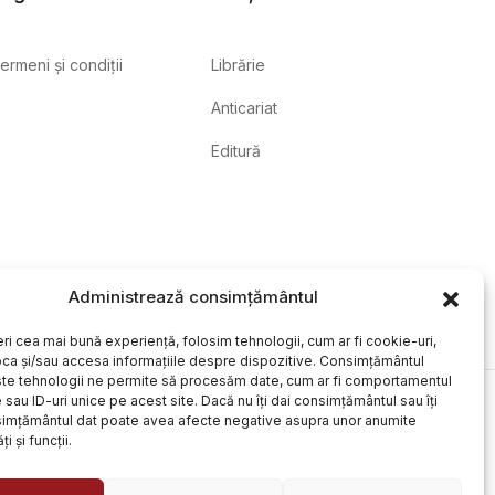
ermeni și condiții
Librărie
Anticariat
Editură
Administrează consimțământul
eri cea mai bună experiență, folosim tehnologii, cum ar fi cookie-uri,
oca și/sau accesa informațiile despre dispozitive. Consimțământul
te tehnologii ne permite să procesăm date, cum ar fi comportamentul
sau ID-uri unice pe acest site. Dacă nu îți dai consimțământul sau îți
simțământul dat poate avea afecte negative asupra unor anumite
ți și funcții.