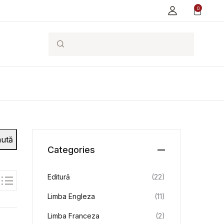
0
Search
ută
Categories
Editură
(22)
Limba Engleza
(11)
Limba Franceza
(2)