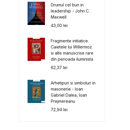
Drumul cel bun in
leadership - John C.
Maxwell
43,00
lei
Fragmente initiatice.
Caietele lui Willermoz
si alte manuscrise rare
din perioada iluminista
62,37
lei
Arhetipuri si simboluri in
masonerie - Ioan
Gabriel Dalea, Ioan
Prejmereanu
72,94
lei