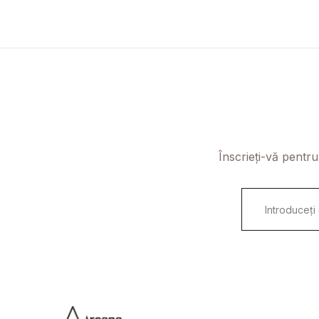
Înscrieți-vă pentru
E
m
a
i
l
*