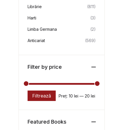
Librărie
(811)
Harti
(3)
Limba Germana
(2)
Anticariat
(569)
Filter by price
Filtrează
Preț:
10 lei
—
20 lei
Preț minim
Preț maxim
Featured Books