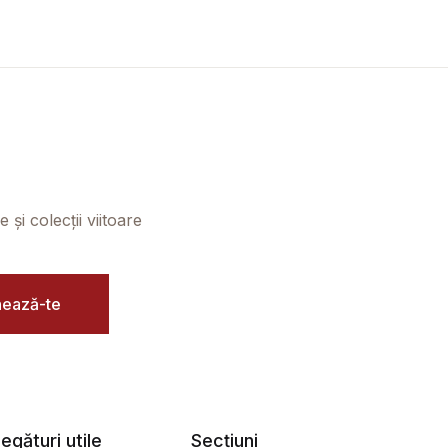
și colecții viitoare
ează-te
egături utile
Secțiuni