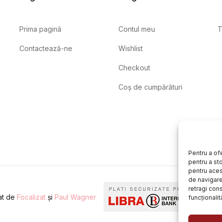
Prima pagină
Contul meu
T
Contactează-ne
Wishlist
Checkout
Coș de cumpărături
Pentru a of
pentru a st
pentru aces
de navigare 
retragi con
eat de
Focalizat
și
Paul Wagner
funcționalită