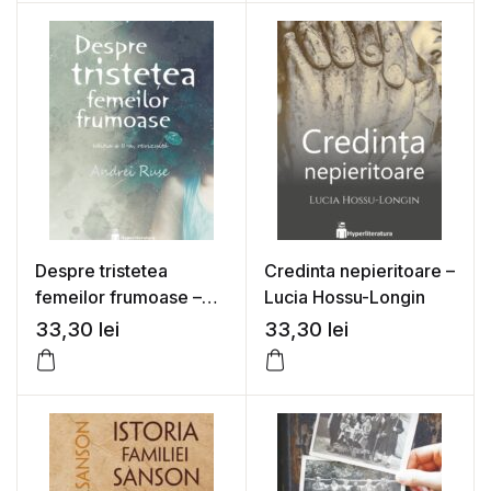
Despre tristetea
Credinta nepieritoare –
femeilor frumoase –
Lucia Hossu-Longin
Andrei Ruse
33,30
lei
33,30
lei