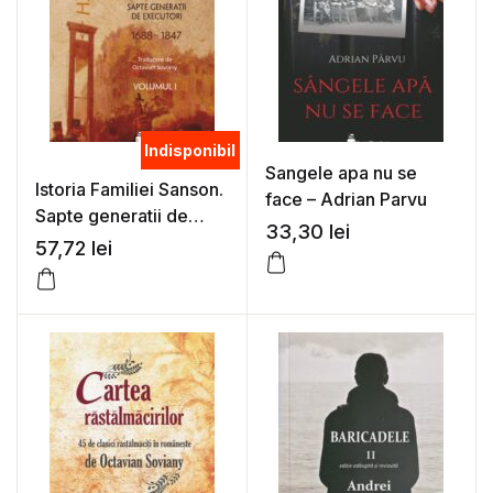
Indisponibil
Sangele apa nu se
Istoria Familiei Sanson.
face – Adrian Parvu
Sapte generatii de
33,30
lei
executori (1688 –
57,72
lei
1847). Vol. 1 – H.
Sanson