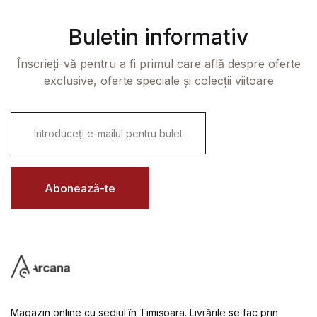
Buletin informativ
Înscrieți-vă pentru a fi primul care află despre oferte
exclusive, oferte speciale și colecții viitoare
E
m
a
i
l
*
Abonează-te
Magazin online cu sediul în Timișoara. Livrările se fac prin