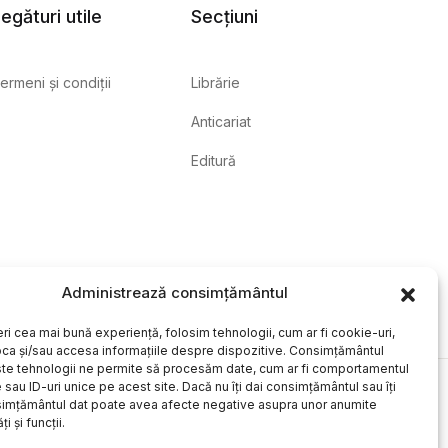
egături utile
Secțiuni
ermeni și condiții
Librărie
Anticariat
Editură
Administrează consimțământul
eri cea mai bună experiență, folosim tehnologii, cum ar fi cookie-uri,
oca și/sau accesa informațiile despre dispozitive. Consimțământul
te tehnologii ne permite să procesăm date, cum ar fi comportamentul
sau ID-uri unice pe acest site. Dacă nu îți dai consimțământul sau îți
simțământul dat poate avea afecte negative asupra unor anumite
ți și funcții.