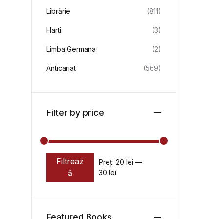
Librărie
(811)
Harti
(3)
Limba Germana
(2)
Anticariat
(569)
Filter by price
Filtreaz
Preț:
20 lei
—
Preț minim
Preț maxim
ă
30 lei
Featured Books