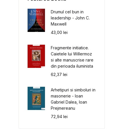
Drumul cel bun in
leadership - John C.
Maxwell
43,00
lei
Fragmente initiatice.
Caietele lui Willermoz
si alte manuscrise rare
din perioada iluminista
62,37
lei
Arhetipuri si simboluri in
masonerie - Ioan
Gabriel Dalea, Ioan
Prejmereanu
72,94
lei