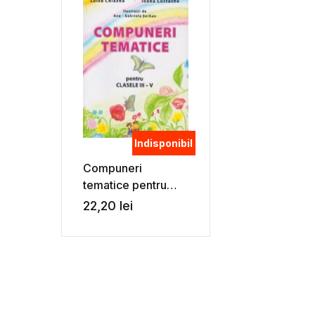
Indisponibil
Compuneri
tematice pentru
clasele III-V – Luiza
22,20
lei
Chiazna, Ioana
Costache