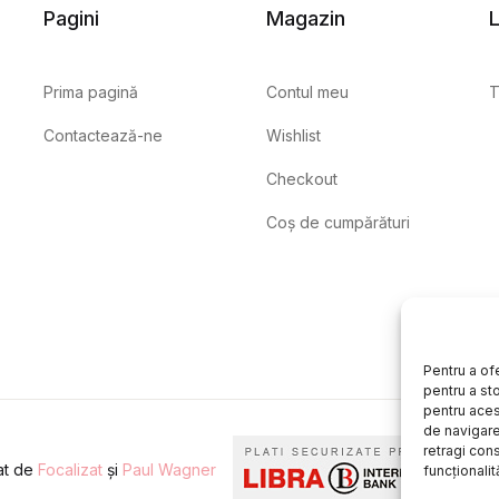
Pagini
Magazin
L
Prima pagină
Contul meu
T
Contactează-ne
Wishlist
Checkout
Coș de cumpărături
Pentru a of
pentru a st
pentru aces
de navigare 
retragi con
eat de
Focalizat
și
Paul Wagner
funcționalită