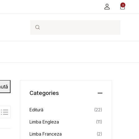
0
Search
ută
Categories
Editură
(22)
Limba Engleza
(11)
Limba Franceza
(2)