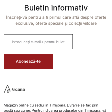
Buletin informativ
Înscrieți-vă pentru a fi primul care află despre oferte
exclusive, oferte speciale și colecții viitoare
E
m
a
i
l
*
Abonează-te
Magazin online cu sediul în Timișoara. Livrările se fac prin
poștă sau curier. Pentru ridicarea produselor din Timișoara, vă