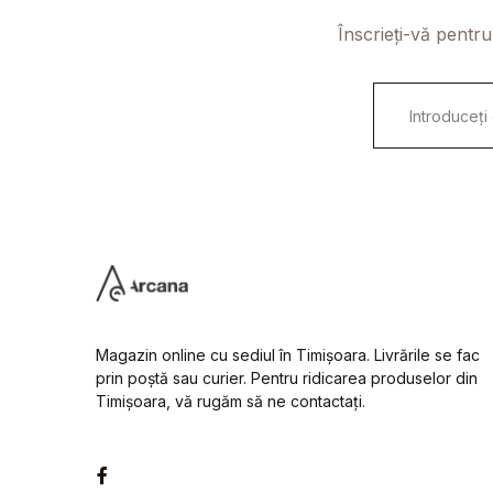
Înscrieți-vă pentru
E
m
a
i
l
*
Magazin online cu sediul în Timișoara. Livrările se fac
prin poștă sau curier. Pentru ridicarea produselor din
Timișoara, vă rugăm să ne contactați.
Facebook