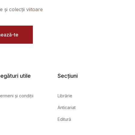
și colecții viitoare
ează-te
egături utile
Secțiuni
ermeni și condiții
Librărie
Anticariat
Editură