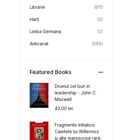
Librărie
(811)
Harti
(3)
Limba Germana
(2)
Anticariat
(569)
Featured Books
Drumul cel bun in
leadership - John C.
Maxwell
43,00
lei
Fragmente initiatice.
Caietele lui Willermoz
si alte manuscrise rare