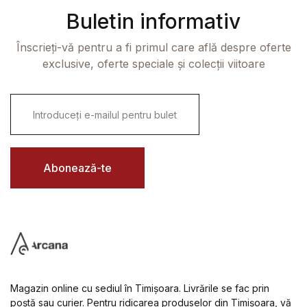
Buletin informativ
Înscrieți-vă pentru a fi primul care află despre oferte
exclusive, oferte speciale și colecții viitoare
E
m
a
i
l
*
Abonează-te
Magazin online cu sediul în Timișoara. Livrările se fac prin
poștă sau curier. Pentru ridicarea produselor din Timișoara, vă