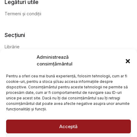
Legături utile
Termeni și condiții
Secțiuni
Librărie
Administrează
Anticariat
consimțământul
Editură
Pentru a oferi cea mai bună experiență, folosim tehnologii, cum ar fi
cookie-uri, pentru a stoca și/sau accesa informațiile despre
dispozitive. Consimțământul pentru aceste tehnologii ne permite să
procesăm date, cum ar fi comportamentul de navigare sau ID-uri
unice pe acest site. Dacă nu îți dai consimțământul sau îți retragi
consimțământul dat poate avea afecte negative asupra unor anumite
funcționalități și funcții.
@ Librăria Arcana. Toate drepturile rezervate. Site creat de
Focalizat
și
Paul Wagner
Acceptă