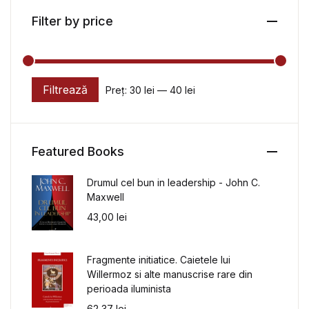
Filter by price
Filtrează
Preț:
30 lei
—
40 lei
Preț minim
Preț maxim
Featured Books
Drumul cel bun in leadership - John C.
Maxwell
43,00
lei
Fragmente initiatice. Caietele lui
Willermoz si alte manuscrise rare din
perioada iluminista
62,37
lei