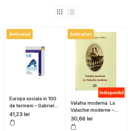
Anticariat
Anticariat
Indisponibil
Europa sociala in 100
Valahia moderna. La
de termeni – Gabriela
Valachie moderne –
Goudenhooft, Alina-
41,23
lei
Printesa Aurelie Ghika
30,66
lei
Carmen Brihan, Ioan
Horga (coord.)