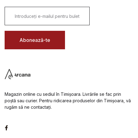
E
m
a
i
l
*
Abonează-te
Magazin online cu sediul în Timișoara. Livrările se fac prin
poștă sau curier. Pentru ridicarea produselor din Timișoara, vă
rugăm să ne contactați.
Facebook