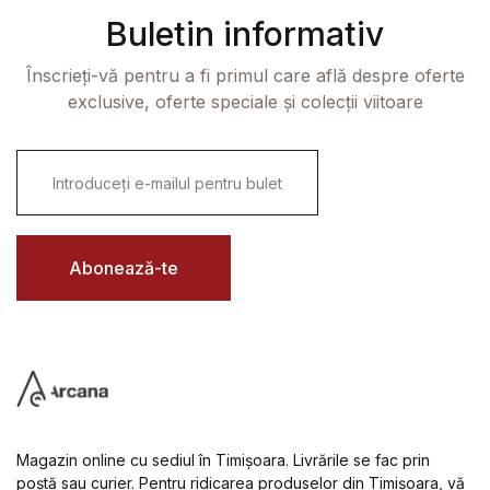
Buletin informativ
Înscrieți-vă pentru a fi primul care află despre oferte
exclusive, oferte speciale și colecții viitoare
E
m
a
i
l
*
Abonează-te
Magazin online cu sediul în Timișoara. Livrările se fac prin
poștă sau curier. Pentru ridicarea produselor din Timișoara, vă