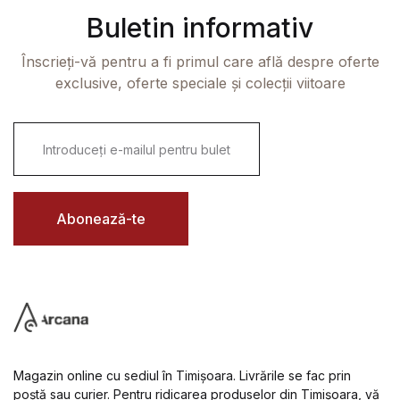
Buletin informativ
Înscrieți-vă pentru a fi primul care află despre oferte
exclusive, oferte speciale și colecții viitoare
E
m
a
i
l
*
Abonează-te
Magazin online cu sediul în Timișoara. Livrările se fac prin
poștă sau curier. Pentru ridicarea produselor din Timișoara, vă