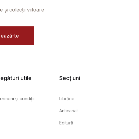
și colecții viitoare
ează-te
egături utile
Secțiuni
ermeni și condiții
Librărie
Anticariat
Editură