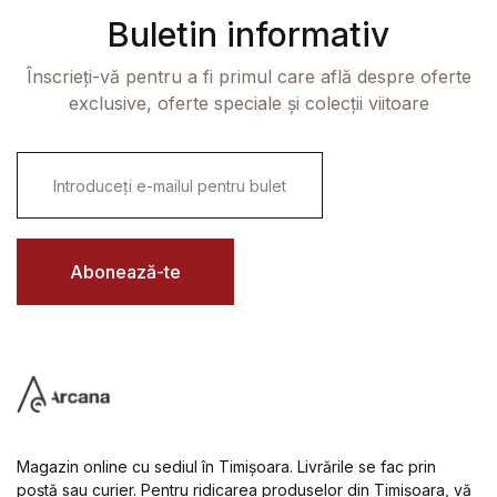
Buletin informativ
Înscrieți-vă pentru a fi primul care află despre oferte
exclusive, oferte speciale și colecții viitoare
E
m
a
i
l
*
Abonează-te
Magazin online cu sediul în Timișoara. Livrările se fac prin
poștă sau curier. Pentru ridicarea produselor din Timișoara, vă