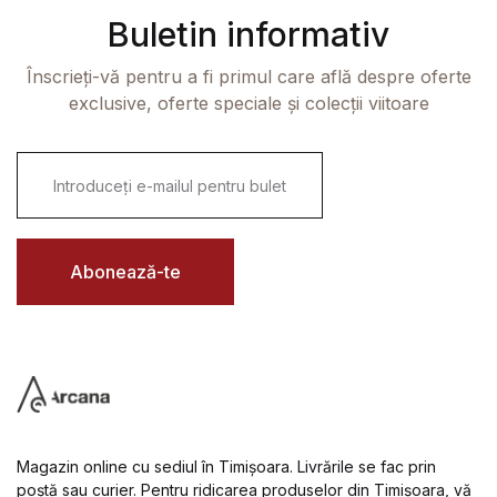
Buletin informativ
Înscrieți-vă pentru a fi primul care află despre oferte
exclusive, oferte speciale și colecții viitoare
E
m
a
i
l
*
Abonează-te
Magazin online cu sediul în Timișoara. Livrările se fac prin
poștă sau curier. Pentru ridicarea produselor din Timișoara, vă