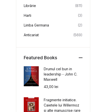
Librărie
(811)
Harti
(3)
Limba Germana
(2)
Anticariat
(569)
Featured Books
Drumul cel bun in
leadership - John C.
Maxwell
43,00
lei
Fragmente initiatice.
Caietele lui Willermoz
si alte manuscrise rare