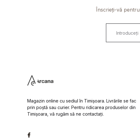
Înscrieți-vă pentru
E
m
a
i
l
*
Magazin online cu sediul în Timișoara. Livrările se fac
prin poștă sau curier. Pentru ridicarea produselor din
Timișoara, vă rugăm să ne contactați.
Facebook