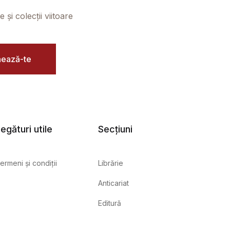
și colecții viitoare
ează-te
egături utile
Secțiuni
ermeni și condiții
Librărie
Anticariat
Editură