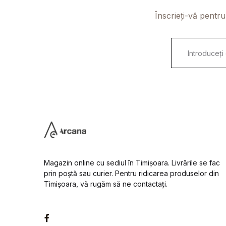
Înscrieți-vă pentru
E
m
a
i
l
*
Magazin online cu sediul în Timișoara. Livrările se fac
prin poștă sau curier. Pentru ridicarea produselor din
Timișoara, vă rugăm să ne contactați.
Facebook