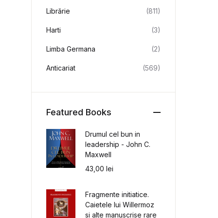
Librărie
(811)
Harti
(3)
Limba Germana
(2)
Anticariat
(569)
Featured Books
Drumul cel bun in
leadership - John C.
Maxwell
43,00
lei
Fragmente initiatice.
Caietele lui Willermoz
si alte manuscrise rare