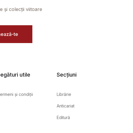
și colecții viitoare
ează-te
egături utile
Secțiuni
ermeni și condiții
Librărie
Anticariat
Editură