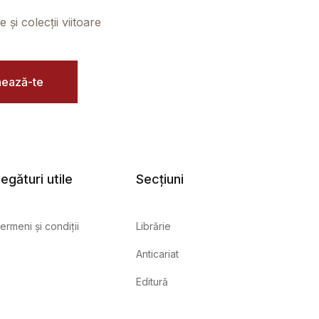
și colecții viitoare
ează-te
egături utile
Secțiuni
ermeni și condiții
Librărie
Anticariat
Editură