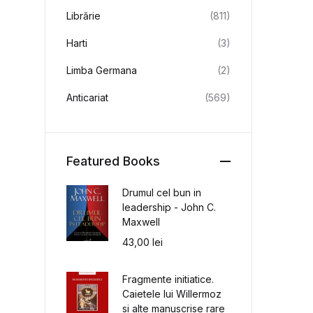
Librărie
(811)
Harti
(3)
Limba Germana
(2)
Anticariat
(569)
Featured Books
Drumul cel bun in
leadership - John C.
Maxwell
43,00
lei
Fragmente initiatice.
Caietele lui Willermoz
si alte manuscrise rare