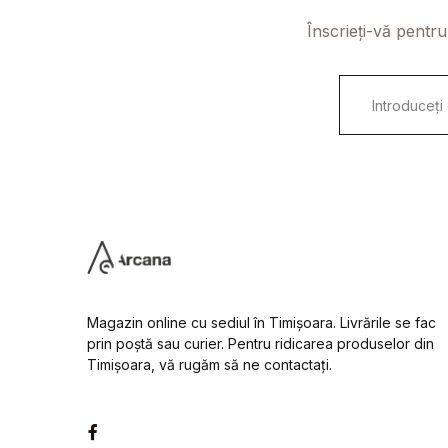
Înscrieți-vă pentru
E
m
a
i
l
*
Magazin online cu sediul în Timișoara. Livrările se fac
prin poștă sau curier. Pentru ridicarea produselor din
Timișoara, vă rugăm să ne contactați.
Facebook